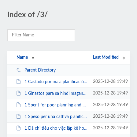
Index of /3/
Name
Last Modified
Parent Directory
2025-12-28 19:49
1 Gastado por mala planificación y gestión.pdf
2025-12-28 19:49
1 Ginastos para sa hindi magandang pagpaplano at pamamahala.pdf
2025-12-28 19:49
1 Spent for poor planning and management.pdf
2025-12-28 19:49
1 Speso per una cattiva pianificazione e gestione.pdf
2025-12-28 19:49
1 Đã chi tiêu cho việc lập kế hoạch và quản lý kém.pdf