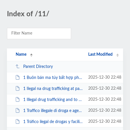
Index of /11/
Name
Last Modified
Parent Directory
2025-12-30 22:48
1 Buôn bán ma túy bất hợp pháp và tạo điều kiện cho việc ch...
2025-12-30 22:48
1 Ilegal na drug trafficking at para mapadali ang paglipad sa kapital ng Chin...
2025-12-30 22:48
1 Illegal drug trafficking and to facilitate Chinese capital flight.pdf
2025-12-30 22:48
1 Traffico illegale di droga e agevolazione della fuga di capitali cinesi.pdf
2025-12-30 22:48
1 Tráfico ilegal de drogas y facilitación de la fuga de capitales chinos.pdf